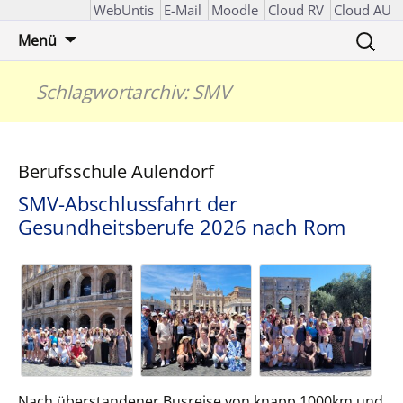
WebUntis
E-Mail
Moodle
Cloud RV
Cloud AU
Zum
Suchen
Menü
Inhalt
nach:
springen
Schlagwortarchiv: SMV
Berufsschule Aulendorf
SMV-Abschlussfahrt der
Gesundheitsberufe 2026 nach Rom
Nach überstandener Busreise von knapp 1000km und