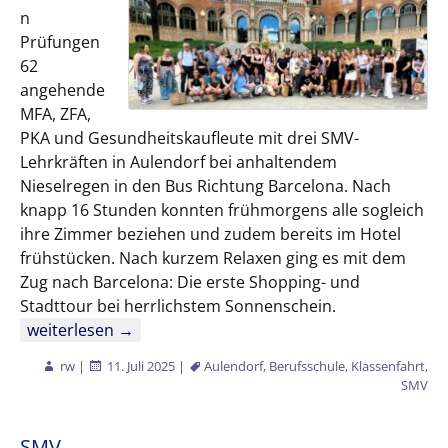
n
Prüfungen
62
angehende
MFA, ZFA,
PKA und Gesundheitskaufleute mit drei SMV-
Lehrkräften in Aulendorf bei anhaltendem
Nieselregen in den Bus Richtung Barcelona. Nach
knapp 16 Stunden konnten frühmorgens alle sogleich
ihre Zimmer beziehen und zudem bereits im Hotel
frühstücken. Nach kurzem Relaxen ging es mit dem
Zug nach Barcelona: Die erste Shopping- und
Stadttour bei herrlichstem Sonnenschein.
SMV-Abschlussfahrt nach Barcelona 2025
weiterlesen
→
rw
|
11. Juli 2025
|
Aulendorf
,
Berufsschule
,
Klassenfahrt
,
SMV
SMV