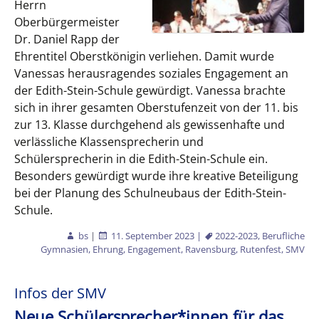
Herrn
Oberbürgermeister
Dr. Daniel Rapp der
Ehrentitel Oberstkönigin verliehen. Damit wurde
Vanessas herausragendes soziales Engagement an
der Edith-Stein-Schule gewürdigt. Vanessa brachte
sich in ihrer gesamten Oberstufenzeit von der 11. bis
zur 13. Klasse durchgehend als gewissenhafte und
verlässliche Klassensprecherin und
Schülersprecherin in die Edith-Stein-Schule ein.
Besonders gewürdigt wurde ihre kreative Beteiligung
bei der Planung des Schulneubaus der Edith-Stein-
Schule.
bs
|
11. September 2023
|
2022-2023
,
Berufliche
Gymnasien
,
Ehrung
,
Engagement
,
Ravensburg
,
Rutenfest
,
SMV
Infos der SMV
Neue Schülersprecher*innen für das