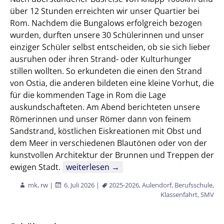
über 12 Stunden erreichten wir unser Quartier bei
Rom. Nachdem die Bungalows erfolgreich bezogen
wurden, durften unsere 30 Schülerinnen und unser
einziger Schüler selbst entscheiden, ob sie sich lieber
ausruhen oder ihren Strand- oder Kulturhunger
stillen wollten. So erkundeten die einen den Strand
von Ostia, die anderen bildeten eine kleine Vorhut, die
für die kommenden Tage in Rom die Lage
auskundschafteten. Am Abend berichteten unsere
Römerinnen und unser Römer dann von feinem
Sandstrand, köstlichen Eiskreationen mit Obst und
dem Meer in verschiedenen Blautönen oder von der
kunstvollen Architektur der Brunnen und Treppen der
SMV-Abschlussfahrt der Gesundheitsber
ewigen Stadt.
weiterlesen
→
mk, rw
|
6. Juli 2026
|
2025-2026
,
Aulendorf
,
Berufsschule
,
Klassenfahrt
,
SMV