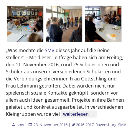
„Was möchte die
SMV
dieses Jahr auf die Beine
stellen?“ – Mit dieser Leitfrage haben sich am Freitag,
den 11. November 2016, rund 25 Schülerinnen und
Schüler aus unseren verschiedenen Schularten und
die Verbindungslehrerinnen Frau Gottschling und
Frau Lehmann getroffen. Dabei wurden nicht nur
spielerisch soziale Kontakte geknüpft, sondern vor
allem auch Ideen gesammelt, Projekte in ihre Bahnen
geleitet und konkret ausgearbeitet. In verschiedenen
Unser SMV-Tag – bunt und krea
Kleingruppen wurde viel
weiterlesen
→
smv
|
23. November 2016
|
2016-2017
,
Ravensburg
,
SMV