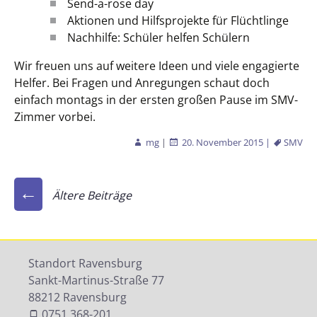
Send-a-rose day
Aktionen und Hilfsprojekte für Flüchtlinge
Nachhilfe: Schüler helfen Schülern
Wir freuen uns auf weitere Ideen und viele engagierte
Helfer. Bei Fragen und Anregungen schaut doch
einfach montags in der ersten großen Pause im SMV-
Zimmer vorbei.
mg
|
20. November 2015
|
SMV
Beitragsnavigation
←
Ältere Beiträge
Standort Ravensburg
Sankt-Martinus-Straße 77
88212 Ravensburg
0751 368-201