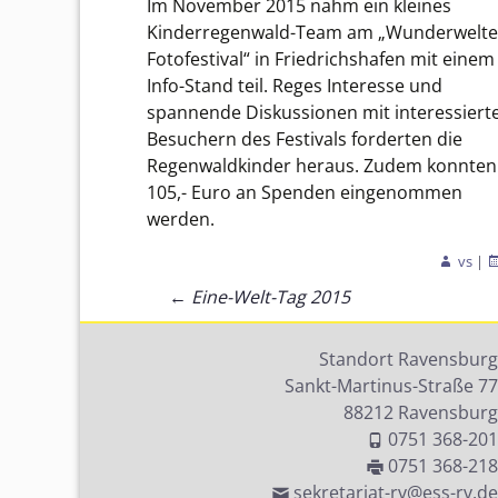
Im November 2015 nahm ein kleines
Kinderregenwald-Team am „Wunderwelt
Schulleitung
Ber
Fotofestival“ in Friedrichshafen mit einem
Info-Stand teil. Reges Interesse und
Organigramm
Ber
spannende Diskussionen mit interessiert
AVd
Besuchern des Festivals forderten die
Ferienkalender
Regenwaldkinder heraus. Zudem konnten
Ber
105,- Euro an Spenden eingenommen
soz
Unser Leitbild
Ass
werden.
Elternvertretung
vs
|
VA
Beitragsnavigation
←
Eine-Welt-Tag 2015
Förderverein
Ber
Standort Ravensburg
Beratung und
Anm
Sankt-Martinus-Straße 77
Unterstützung
88212 Ravensburg
0751 368-201
Kooperationen
0751 368-218
sekretariat-rv@ess-rv.de