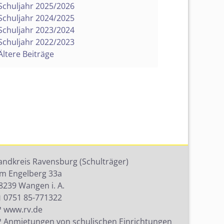
Fachangestellte/r
Schuljahr 2025/2026
Projekte
Berufskolleg
ald-Team
Schuljahr 2024/2025
Tiermedizinische/r
Schuljahr 2023/2024
Fachangestellte/r
preis
Berufsfachschule mit
Schuljahr 2022/2023
tszeiten
AVdual
Ältere Beiträge
Zahnmedizinische/r
achhaltige
Fachangestellte/r
formationen
Berufsvorbereitende
Schularten
Pharmazeutisch-kfm.
Angestellte/r
Kaufleute im
Gesundheitswesen
Entschuldigung und
andkreis Ravensburg (Schulträger)
Beurlaubung
m Engelberg 33a
8239 Wangen i. A.
0751 85-771322
www.rv.de
Anmietungen von schulischen Einrichtungen