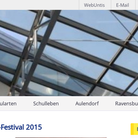
WebUntis
E-Mail
ularten
Schulleben
Aulendorf
Ravensbu
Übersicht
ulartenfinder
Life Sciences
Ansprechpartner
Ansprech
Festival 2015
Jugend forsch
Biotechnologische
UNESCO Proje
ufliche Gymnasien
UNESCO Projektschule
Berufsschule
Schularte