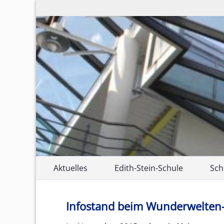
Zum
Aktuelles
Edith-Stein-Schule
Sch
Inhalt
springen
Unsere Schule
Sch
Infostand beim Wunderwelten-
Edith Stein
Ber