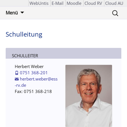
WebUntis
E-Mail
Moodle
Cloud RV
Cloud AU
Zum
Suchen
Menü
Inhalt
nach:
springen
Schulleitung
SCHULLEITER
Herbert Weber
0751 368-201
herbert.weber@ess
-rv.de
Fax: 0751 368-218