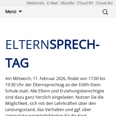
WebUntis
E-Mail
Moodle
Cloud RV
Cloud AU
Zum
Suchen
Menü
Inhalt
nach:
springen
ELTERN
­SPRECH­
TAG
Am Mittwoch, 11. Februar 2026, findet von 17:00 bis
19:30 Uhr der Elternsprechtag an der Edith-Stein-
Schule statt. Alle Eltern und Erziehungsberechtigte
sind dazu ganz herzlich eingeladen. Nutzen Sie die
Möglichkeit, sich mit den Lehrkräften über den
Leistungsstand, das Verhalten und ggf. über
Unterstützungsmöglichkeiten für Ihr Kind