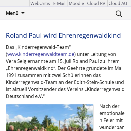
WebUntis
E-Mail
Moodle
Cloud RV
Cloud AU
Zum
Suchen
Menü
Inhalt
nach:
springen
Roland Paul wird Ehrenregenwaldkind
Das „Kinderregenwald-Team“
(
www.kinderregenwaldteam.de
) unter Leitung von
Vera Selg ernannte am 15. Juli Roland Paul zu ihrem
„Ehrenregenwaldkind“. Der Geehrte gründete im Mai
1991 zusammen mit zwei Schülerinnen das
Kinderregenwald-Team an der Edith-Stein-Schule und
ist aktuell Vorsitzender des Vereins „Kinderregenwald
Deutschland e.V.“
Nach der
emotionale
n Feier mit
wunderbar