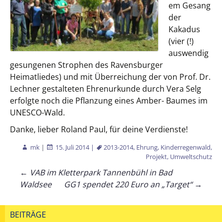
em Gesang
der
Kakadus
(vier (!)
auswendig
gesungenen Strophen des Ravensburger
Heimatliedes) und mit Überreichung der von Prof. Dr.
Lechner gestalteten Ehrenurkunde durch Vera Selg
erfolgte noch die Pflanzung eines Amber- Baumes im
UNESCO-Wald.
Danke, lieber Roland Paul, für deine Verdienste!
mk
|
15. Juli 2014
|
2013-2014
,
Ehrung
,
Kinderregenwald
,
Projekt
,
Umweltschutz
Beitragsnavigation
←
VAB im Kletterpark Tannenbühl in Bad
Waldsee
GG1 spendet 220 Euro an „Target“
→
BEITRÄGE