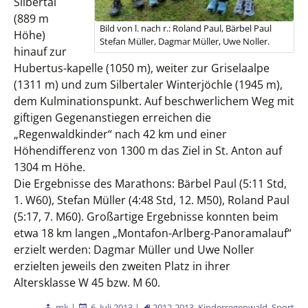
Silbertal
(889 m
Bild von l. nach r.: Roland Paul, Bärbel Paul
Höhe)
Stefan Müller, Dagmar Müller, Uwe Noller.
hinauf zur
Hubertus-kapelle (1050 m), weiter zur Griselaalpe
(1311 m) und zum Silbertaler Winterjöchle (1945 m),
dem Kulminationspunkt. Auf beschwerlichem Weg mit
giftigen Gegenanstiegen erreichen die
„Regenwaldkinder“ nach
42 km und einer
Höhendifferenz von 1300 m das Ziel in St. Anton auf
1304 m Höhe.
Die Ergebnisse des Marathons: Bärbel Paul (5:11 Std,
1. W60), Stefan Müller (4:48 Std, 12. M50), Roland Paul
(5:17, 7. M60). Großartige Ergebnisse konnten beim
etwa 18 km langen „Montafon-Arlberg-Panoramalauf“
erzielt werden: Dagmar Müller und Uwe Noller
erzielten jeweils den zweiten Platz in ihrer
Altersklasse W 45 bzw. M 60.
mk
|
6. Juli 2013
|
2012-2013
,
Kinderregenwald
,
Sport