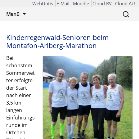
WebUntis
E-Mail
Moodle
Cloud RV
Cloud AU
Zum
Suchen
Menü
Inhalt
nach:
springen
Kinderregenwald-Senioren beim
Montafon-Arlberg-Marathon
Bei
schönstem
Sommerwet
ter erfolgte
der Start
nach einer
3,5 km
langen
Einführungs
runde im
Örtchen