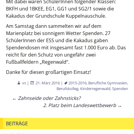
Mit dabei waren SchülerInnen
folgender Klassen:
BKFH und 1BKEE, EG1, GG1 und SG2/1 sowie die
Kakadus der Grundschule Kuppelnauschule.
Am Samstag dann sammelten wir auf dem
Marienplatz bei sonnigem Wetter Spenden. 27
SchülerInnen der ESS und die Kakadus gaben
Spendendosen mit insgesamt fast 1.000 Euro ab. Das
reicht für den Schutz von ungefähr zwei
Fußballfeldern „Regenwald“.
Danke für diesen großartigen Einsatz!
vs
|
21. März 2016
|
2015-2016
,
Berufliche Gymnasien
,
Berufskolleg
,
Kinderregenwald
,
Spenden
Beitragsnavigation
←
Zahnseide oder Zahnsticks?
2. Platz beim Landeswettbewerb
→
BEITRÄGE