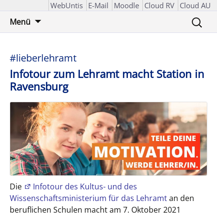
WebUntis
E-Mail
Moodle
Cloud RV
Cloud AU
Zum
Suchen
Menü
Inhalt
nach:
springen
#lieberlehramt
Infotour zum Lehramt macht Station in
Ravensburg
Die
Infotour des Kultus- und des
Wissenschaftsministerium für das Lehramt
an den
beruflichen Schulen macht am 7. Oktober 2021