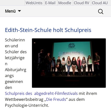
WebUntis
E-Mail
Moodle
Cloud RV
Cloud AU
Zum
Suchen
Menü
Inhalt
nach:
springen
Edith-Stein-Schule holt Schulpreis
Schülerinn
en und
Schüler des
letzjährige
n
Abiturjahrg
angs
gewinnen
den
Schulpreis des abgedreht-Filmfestivals
mit ihrem
Wettbewerbsbeitrag „
Die Freuds
“ aus dem
Psychologie-Unterricht.