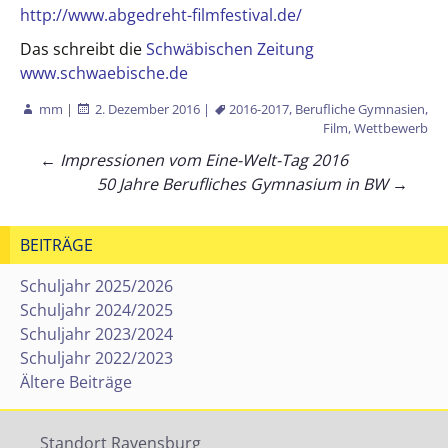
http://www.abgedreht-filmfestival.de/
Das schreibt die
Schwäbischen Zeitung
www.schwaebische.de
mm
|
2. Dezember 2016
|
2016-2017
,
Berufliche Gymnasien
,
Film
,
Wettbewerb
Beitragsnavigation
←
Impressionen vom Eine-Welt-Tag 2016
50 Jahre Berufliches Gymnasium in BW
→
BEITRÄGE
Schuljahr 2025/2026
Schuljahr 2024/2025
Schuljahr 2023/2024
Schuljahr 2022/2023
Ältere Beiträge
Standort Ravensburg