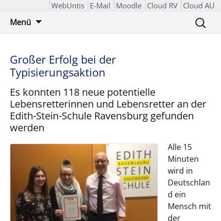
WebUntis
E-Mail
Moodle
Cloud RV
Cloud AU
Zum
Suchen
Menü
Inhalt
nach:
springen
Großer Erfolg bei der
Typisierungsaktion
Es konnten 118 neue potentielle
Lebensretterinnen und Lebensretter an der
Edith-Stein-Schule Ravensburg gefunden
werden
Alle 15
Minuten
wird in
Deutschlan
d ein
Mensch mit
der