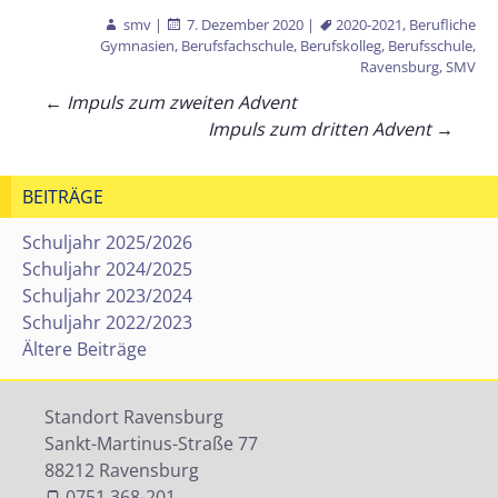
smv
|
7. Dezember 2020
|
2020-2021
,
Berufliche
Gymnasien
,
Berufsfachschule
,
Berufskolleg
,
Berufsschule
,
Ravensburg
,
SMV
Beitragsnavigation
←
Impuls zum zweiten Advent
Impuls zum dritten Advent
→
BEITRÄGE
Schuljahr 2025/2026
Schuljahr 2024/2025
Schuljahr 2023/2024
Schuljahr 2022/2023
Ältere Beiträge
Standort Ravensburg
Sankt-Martinus-Straße 77
88212 Ravensburg
0751 368-201