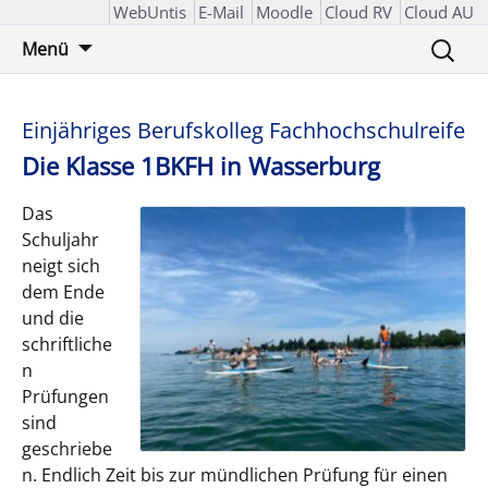
WebUntis
E-Mail
Moodle
Cloud RV
Cloud AU
Zum
Suchen
Menü
Inhalt
nach:
springen
Einjähriges Berufskolleg Fachhochschulreife
Die Klasse 1BKFH in Wasserburg
Das
Schuljahr
neigt sich
dem Ende
und die
schriftliche
n
Prüfungen
sind
geschriebe
n. Endlich Zeit bis zur mündlichen Prüfung für einen