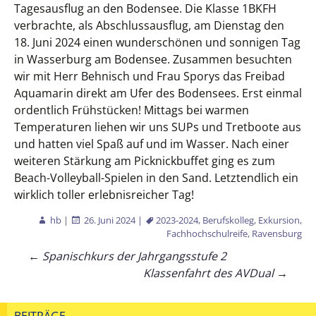
Tagesausflug an den Bodensee. Die Klasse 1BKFH
verbrachte, als Abschlussausflug, am Dienstag den
18. Juni 2024 einen wunderschönen und sonnigen Tag
in Wasserburg am Bodensee. Zusammen besuchten
wir mit Herr Behnisch und Frau Sporys das Freibad
Aquamarin direkt am Ufer des Bodensees. Erst einmal
ordentlich Frühstücken! Mittags bei warmen
Temperaturen liehen wir uns SUPs und Tretboote aus
und hatten viel Spaß auf und im Wasser. Nach einer
weiteren Stärkung am Picknickbuffet ging es zum
Beach-Volleyball-Spielen in den Sand. Letztendlich ein
wirklich toller erlebnisreicher Tag!
hb
|
26. Juni 2024
|
2023-2024
,
Berufskolleg
,
Exkursion
,
Fachhochschulreife
,
Ravensburg
Beitragsnavigation
←
Spanischkurs der Jahrgangsstufe 2
Klassenfahrt des AVDual
→