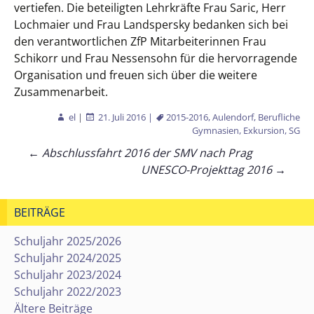
vertiefen. Die beteiligten Lehrkräfte Frau Saric, Herr
Lochmaier und Frau Landspersky bedanken sich bei
den verantwortlichen ZfP Mitarbeiterinnen Frau
Schikorr und Frau Nessensohn für die hervorragende
Organisation und freuen sich über die weitere
Zusammenarbeit.
el
|
21. Juli 2016
|
2015-2016
,
Aulendorf
,
Berufliche
Gymnasien
,
Exkursion
,
SG
Beitragsnavigation
←
Abschlussfahrt 2016 der SMV nach Prag
UNESCO-Projekttag 2016
→
BEITRÄGE
Schuljahr 2025/2026
Schuljahr 2024/2025
Schuljahr 2023/2024
Schuljahr 2022/2023
Ältere Beiträge