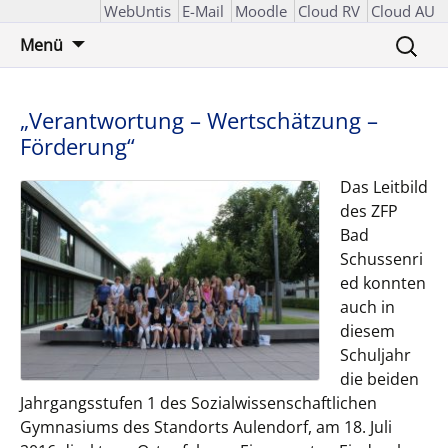
WebUntis
E-Mail
Moodle
Cloud RV
Cloud AU
Zum
Suchen
Menü
Inhalt
nach:
springen
„Verantwortung – Wertschätzung –
Förderung“
Das Leitbild
des ZFP
Bad
Schussenri
ed konnten
auch in
diesem
Schuljahr
die beiden
Jahrgangsstufen 1 des Sozialwissenschaftlichen
Gymnasiums des Standorts Aulendorf, am 18. Juli