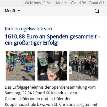
WebUntis
E-Mail
Moodle
Cloud RV
Cloud AU
Zum
Suchen
Menü
Inhalt
nach:
springen
Kinderregelwaldteam
1610,88 Euro an Spenden gesammelt –
ein großartiger Erfolg!
Das Erfolgsgeheimnis der Spendensammlung vom
Samstag, 22.04.? Rund 60 Kakadus – den
Grundschülerinnen und -schüler der
Kuppelnauschule bzw. von St. Christina sorgten mit