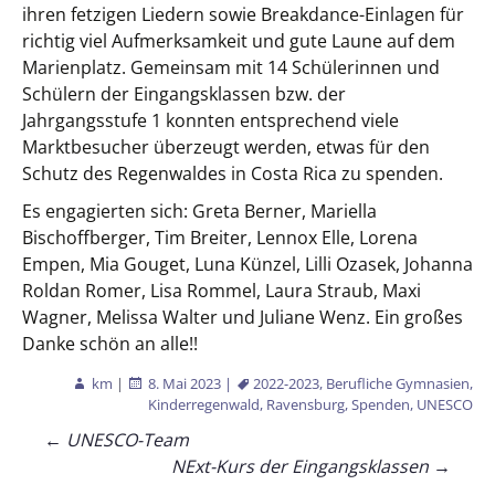
ihren fetzigen Liedern sowie Breakdance-Einlagen für
richtig viel Aufmerksamkeit und gute Laune auf dem
Marienplatz. Gemeinsam mit 14 Schülerinnen und
Schülern der Eingangsklassen bzw. der
Jahrgangsstufe 1 konnten entsprechend viele
Marktbesucher überzeugt werden, etwas für den
Schutz des Regenwaldes in Costa Rica zu spenden.
Es engagierten sich: Greta Berner, Mariella
Bischoffberger, Tim Breiter, Lennox Elle, Lorena
Empen, Mia Gouget, Luna Künzel, Lilli Ozasek, Johanna
Roldan Romer, Lisa Rommel, Laura Straub, Maxi
Wagner, Melissa Walter und Juliane Wenz. Ein großes
Danke schön an alle!!
km
|
8. Mai 2023
|
2022-2023
,
Berufliche Gymnasien
,
Kinderregenwald
,
Ravensburg
,
Spenden
,
UNESCO
Beitragsnavigation
←
UNESCO-Team
NExt-Kurs der Eingangsklassen
→