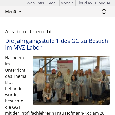
WebUntis
E-Mail
Moodle
Cloud RV
Cloud AU
Zum
Suchen
Menü
Inhalt
nach:
springen
Aus dem Unterricht
Die Jahrgangsstufe 1 des GG zu Besuch
im MVZ Labor
Nachdem
im
Unterricht
das Thema
Blut
behandelt
wurde,
besuchte
die GG1
mit der Profilfachlehrerin Frau Hofmann-Koҫ am 28.