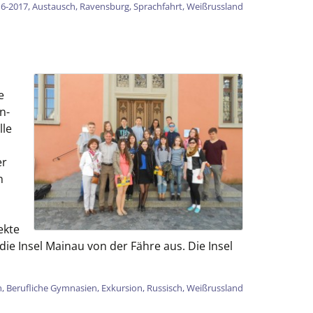
6-2017
,
Austausch
,
Ravensburg
,
Sprachfahrt
,
Weißrussland
e
n-
lle
er
n
ekte
ie Insel Mainau von der Fähre aus. Die Insel
d
h
,
Berufliche Gymnasien
,
Exkursion
,
Russisch
,
Weißrussland