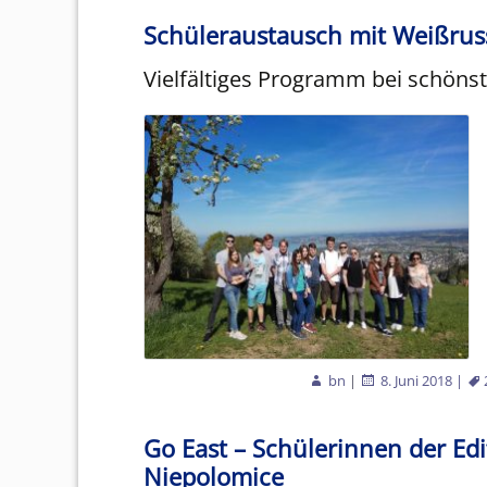
Schüleraustausch mit Weißrus
Schulleitung
Ber
Vielfältiges Programm bei schöns
Organigramm
Ber
AVd
Ferienkalender
Ber
soz
Unser Leitbild
Ass
Elternvertretung
VA
Förderverein
Ber
Beratung und
Anm
bn
|
8. Juni 2018
|
Unterstützung
Kooperationen
Go East – Schülerinnen der Edi
Niepolomice