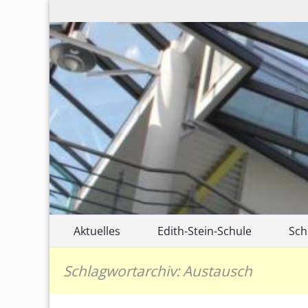
Zum
Aktuelles
Edith-Stein-Schule
Sch
Inhalt
springen
Unsere Schule
Sch
Schlagwortarchiv: Austausch
Edith Stein
Ber