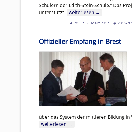
Schülern der Edith-Stein-Schule.“ Das Pr
Erstmaliger Schüleraustausc
unterstützt.
weiterlesen
→
rs
|
6. März 2017
|
2016-20
Offizieller Empfang in Brest
über das System der mittleren Bildung in 
Offizieller Empfang in Brest
weiterlesen
→