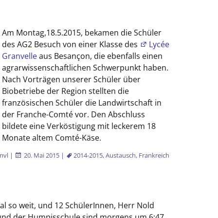
Am Montag,18.5.2015, bekamen die Schüler
des AG2 Besuch von einer Klasse des
Lycée
Granvelle
aus Besançon, die ebenfalls einen
agrarwissenschaftlichen Schwerpunkt haben.
Nach Vorträgen unserer Schüler über
Biobetriebe der Region stellten die
französischen Schüler die Landwirtschaft in
der Franche-Comté vor. Den Abschluss
bildete eine Verköstigung mit leckerem 18
Monate altem Comté-Käse.
mvl
|
20. Mai 2015
|
2014-2015
,
Austausch
,
Frankreich
l so weit, und 12 SchülerInnen, Herr Nold
 und der Humpisschule sind morgens um 6:47