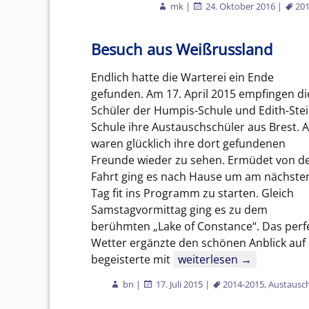
mk
|
24. Oktober 2016
|
201
Besuch aus Weißrussland
Endlich hatte die Warterei ein Ende
gefunden. Am 17. April 2015 empfingen di
Schüler der Humpis-Schule und Edith-Stei
Schule ihre Austauschschüler aus Brest. A
waren glücklich ihre dort gefundenen
Freunde wieder zu sehen. Ermüdet von d
Fahrt ging es nach Hause um am nächste
Tag fit ins Programm zu starten. Gleich
Samstagvormittag ging es zu dem
berühmten „Lake of Constance“. Das perf
Wetter ergänzte den schönen Anblick auf d
Besuch aus Weißrusslan
begeisterte mit
weiterlesen
→
bn
|
17. Juli 2015
|
2014-2015
,
Austausc