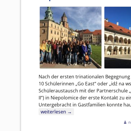
Schulträger – Landkreis
Ravensburg
Nach der ersten trinationalen Begegnung 
10 Schülerinnen „Go East“ oder „idź na ws
Schüleraustausch mit der Partnerschule „J
II“) in Niepolomice der erste Kontakt zu
Untergebracht in Gastfamilien konnte ha
Go East – Schülerinnen der Edith-Stein-S
weiterlesen
→
n