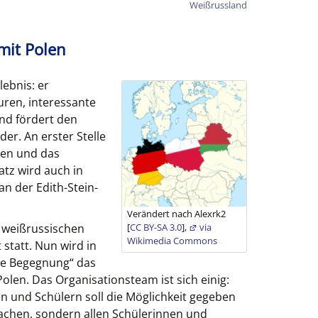
Weißrussland
mit Polen
lebnis: er
uren, interessante
nd fördert den
r. An erster Stelle
nen und das
tz wird auch in
n der Edith-Stein-
Verändert nach Alexrk2
r weißrussischen
[
CC BY-SA 3.0
],
via
Wikimedia Commons
 statt. Nun wird in
le Begegnung“ das
olen. Das Organisationsteam ist sich einig:
n und Schülern soll die Möglichkeit gegeben
achen, sondern allen Schülerinnen und