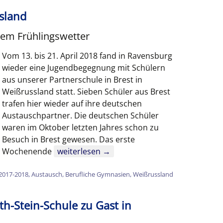
Richtung
Jugend testet
Unterstützte 
sland
Berufskolleg
Kinderregenw
ufskolleg
Kinderregenwald-Team
Anfahrt | Parken
Anfahrt
Ernährungswissen-
Ernährung und
schaftliche Richtung
tem Frühlingswetter
Haushaltsmanagement
UNESCO Schul
Feuchtbiotop
Ausbildungsvorbereitung
ufsfachschule mit
Schulsanitätsdienst
Unterrichtszeiten
Unterrich
dual
ual
Vom 13. bis 21. April 2018 fand in Ravensburg
Sozialwissenschaftliche
Berufskolleg für
Bildung für n
Richtung – Gesundheit
wieder eine Jugendbegegnung mit Schülern
Schülermitverantwortung
Beratungslehrerin
Schülerin
Gesundheit und Pflege
Entwicklung
Berufsfachschule –
ufsfachschule für
aus unserer Partnerschule in Brest in
Hauswirtschaft und
ialpädagogische
Sozialwissenschaftliche
Berufskolleg zur
Weißrussland statt. Sieben Schüler aus Brest
Juniorenfirma
Schulseelsorge
Ernährung
istenz
Richtung – Soziales
Erlangung der
trafen hier wieder auf ihre deutschen
Fachhochschulreife
Austauschpartner. Die deutschen Schüler
Berufsfachschule –
Schülerarbeiten
Schulsozialarbeit
Fächerwahl in der
BO
Gesundheit und Pflege
waren im Oktober letzten Jahres schon zu
Eingangsklasse
Duales Berufskolleg
Besuch in Brest gewesen. Das erste
Schülerinformationen
Fachrichtung Soziales
Medizinische/r
ufsschule
Schüleraustausch mit Weißrussland
Wochenende
weiterlesen
→
Fachangestellte/r
elden
2017-2018
,
Austausch
,
Berufliche Gymnasien
,
Weißrussland
Tiermedizinische/r
Fachangestellte/r
th-Stein-Schule zu Gast in
Zahnmedizinische/r
Fachangestellte/r