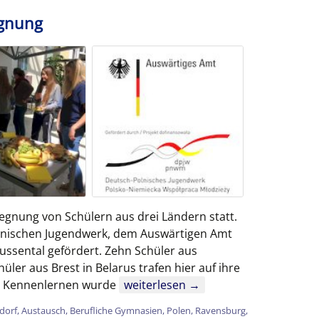
egnung
egegnung von Schülern aus drei Ländern statt.
nischen Jugendwerk, dem Auswärtigen Amt
ssental gefördert. Zehn Schüler aus
üler aus Brest in Belarus trafen hier auf ihre
Erste trinationale Schülerbegegnun
n Kennenlernen wurde
weiterlesen
→
dorf
,
Austausch
,
Berufliche Gymnasien
,
Polen
,
Ravensburg
,