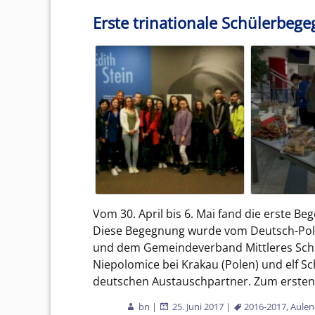
Erste trinationale Schülerbeg
Vom 30. April bis 6. Mai fand die erste B
Diese Begegnung wurde vom Deutsch-Pol
und dem Gemeindeverband Mittleres Schu
Niepolomice bei Krakau (Polen) und elf Sch
deutschen Austauschpartner. Zum erste
bn
|
25. Juni 2017
|
2016-2017
,
Aulen