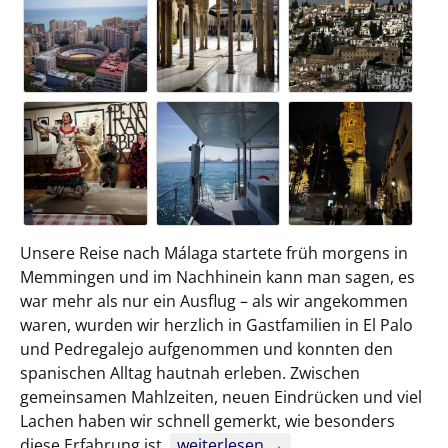
Unsere Reise nach Málaga startete früh morgens in
Memmingen und im Nachhinein kann man sagen, es
war mehr als nur ein Ausflug – als wir angekommen
waren, wurden wir herzlich in Gastfamilien in El Palo
und Pedregalejo aufgenommen und konnten den
spanischen Alltag hautnah erleben. Zwischen
gemeinsamen Mahlzeiten, neuen Eindrücken und viel
Lachen haben wir schnell gemerkt, wie besonders
Spanien, Sonne und unvergessliche
diese Erfahrung ist.
weiterlesen
→