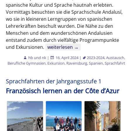
spanische Kultur und Sprache hautnah erlebten.
Vormittags besuchten sie die Sprachschule Andalusí,
wo sie in kleineren Lerngruppen von spanischen
Lehrerkräften beschult wurden. Die Nähe zu den
Menschen und dem wunderschönen Andalusien
entstand zudem durch vielfältige Programmpunkte
Sprachfahrten 2024
und Exkursionen.
weiterlesen
→
hb und nk
|
16. April 2024
|
2023-2024
,
Austausch
,
Berufliche Gymnasien
,
Exkursion
,
Ravensburg
,
Spanien
,
Sprachfahrt
Sprachfahrten der Jahrgangsstufe 1
Französisch lernen an der Côte d’Azur