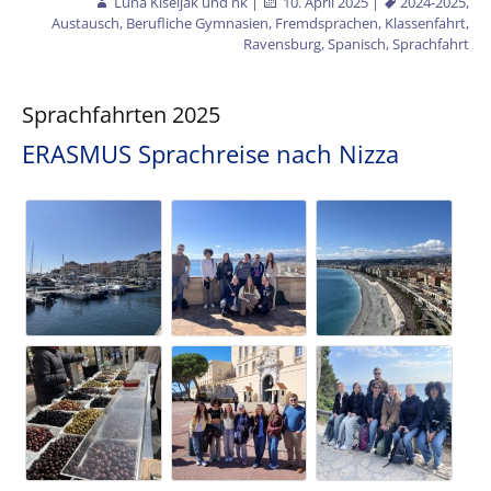
Luna Kiseljak und nk
|
10. April 2025
|
2024-2025
,
Austausch
,
Berufliche Gymnasien
,
Fremdsprachen
,
Klassenfahrt
,
Ravensburg
,
Spanisch
,
Sprachfahrt
Sprachfahrten 2025
ERASMUS Sprachreise nach Nizza