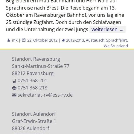
Begleitlehrern Frau Bachmann und Herr Nold auf
Sprachreise nach Brest. Die Reise begann am 13.
Oktober am Ravensburger Bahnhof, vor uns lag eine
25 stündige Zugfahrt. Doch durch den Schlafwagen
Sprachreise nach 
und die Unterhaltung der zwei Jungs
weiterlesen
→
mk
|
22. Oktober 2012
|
2012-2013
,
Austausch
,
Sprachfahrt
,
Weißrussland
Standort Ravensburg
Sankt-Martinus-Straße 77
88212 Ravensburg
0751 368-201
0751 368-218
sekretariat-rv@ess-rv.de
Standort Aulendorf
Graf-Erwin-Straße 1
88326 Aulendorf