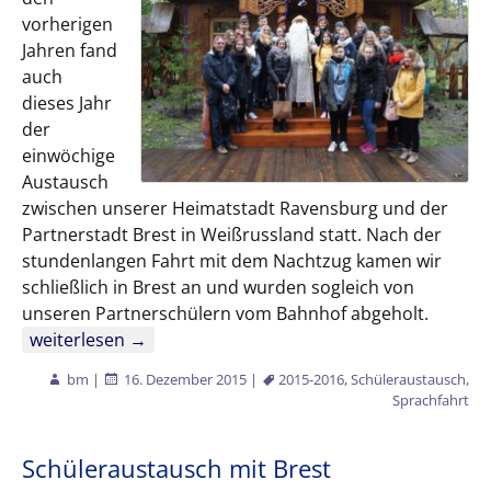
vorherigen
Jahren fand
auch
dieses Jahr
der
einwöchige
Austausch
zwischen unserer Heimatstadt Ravensburg und der
Partnerstadt Brest in Weißrussland statt. Nach der
stundenlangen Fahrt mit dem Nachtzug kamen wir
schließlich in Brest an und wurden sogleich von
unseren Partnerschülern vom Bahnhof abgeholt.
Schüleraustausch Oktober 2015
weiterlesen
→
bm
|
16. Dezember 2015
|
2015-2016
,
Schüleraustausch
,
Sprachfahrt
Schüleraustausch mit Brest