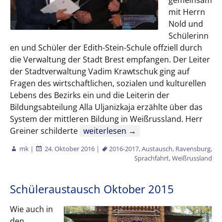
gemeinsam
mit Herrn
Nold und
Schülerinn
en und Schüler der Edith-Stein-Schule offziell durch
die Verwaltung der Stadt Brest empfangen. Der Leiter
der Stadtverwaltung Vadim Krawtschuk ging auf
Fragen des wirtschaftlichen, sozialen und kulturellen
Lebens des Bezirks ein und die Leiterin der
Bildungsabteilung Alla Uljanizkaja erzählte über das
System der mittleren Bildung in Weißrussland. Herr
Offizieller Empfang in Brest
Greiner schilderte
weiterlesen
→
mk
|
24. Oktober 2016
|
2016-2017
,
Austausch
,
Ravensburg
,
Sprachfahrt
,
Weißrussland
Schüleraustausch Oktober 2015
Wie auch in
den