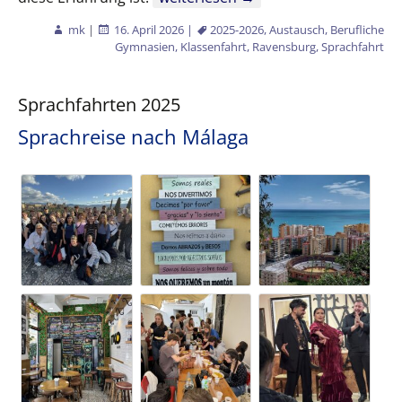
mk
|
16. April 2026
|
2025-2026
,
Austausch
,
Berufliche
Gymnasien
,
Klassenfahrt
,
Ravensburg
,
Sprachfahrt
Sprachfahrten 2025
Sprachreise nach Málaga