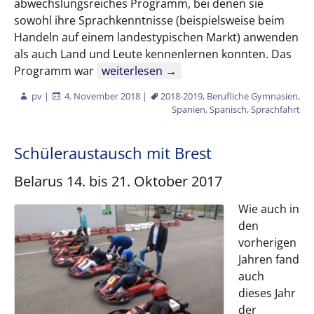
abwechslungsreiches Programm, bei denen sie
sowohl ihre Sprachkenntnisse (beispielsweise beim
Handeln auf einem landestypischen Markt) anwenden
als auch Land und Leute kennenlernen konnten. Das
Fahrtenwoche 2018 – Spanien
Programm war
weiterlesen
→
pv
|
4. November 2018
|
2018-2019
,
Berufliche Gymnasien
,
Spanien
,
Spanisch
,
Sprachfahrt
Schüleraustausch mit Brest
Belarus 14. bis 21. Oktober 2017
Wie auch in
den
vorherigen
Jahren fand
auch
dieses Jahr
der