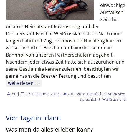
einwöchige
Austausch
zwischen
unserer Heimatstadt Ravensburg und der
Partnerstadt Brest in Weißrussland statt. Nach einer
langen Fahrt mit Zug, Fernbus und Nachtzug kamen
wir schließlich in Brest an und wurden schon am
Bahnhof von unseren Partnerschülern abgeholt.
Nachdem jeder etwas Zeit hatte sich auszuruhen und
seine Gastfamilie kennenzulernen, besichtigten wir
gemeinsam die Brester Festung und besuchten
Schüleraustausch mit Brest
weiterlesen
→
bn
|
12. Dezember 2017
|
2017-2018
,
Berufliche Gymnasien
,
Sprachfahrt
,
Weißrussland
Vier Tage in Irland
Was man da alles erleben kann?