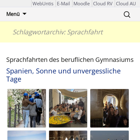
WebUntis
E-Mail
Moodle
Cloud RV
Cloud AU
Zum
Suchen
Menü
Inhalt
nach:
springen
Schlagwortarchiv: Sprachfahrt
Sprachfahrten des beruflichen Gymnasiums
Spanien, Sonne und unvergessliche
Tage