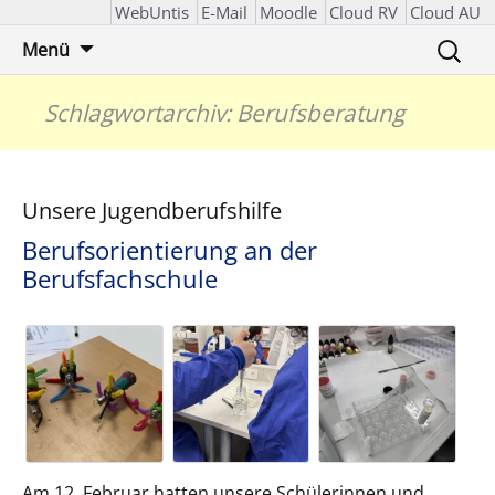
WebUntis
E-Mail
Moodle
Cloud RV
Cloud AU
Zum
Suchen
Menü
Inhalt
nach:
springen
Schlagwortarchiv: Berufsberatung
Unsere Jugendberufshilfe
Berufsorientierung an der
Berufsfachschule
Am 12. Februar hatten unsere Schülerinnen und