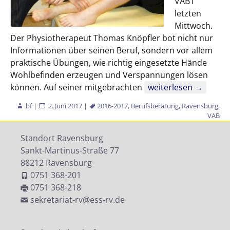
VAB1
letzten
Mittwoch.
Der Physiotherapeut Thomas Knöpfler bot nicht nur
Informationen über seinen Beruf, sondern vor allem
praktische Übungen, wie richtig eingesetzte Hände
Wohlbefinden erzeugen und Verspannungen lösen
Heilende Hände
können. Auf seiner mitgebrachten
weiterlesen
→
bf
|
2. Juni 2017
|
2016-2017
,
Berufsberatung
,
Ravensburg
,
VAB
Standort Ravensburg
Sankt-Martinus-Straße 77
88212 Ravensburg
0751 368-201
0751 368-218
sekretariat-rv@ess-rv.de