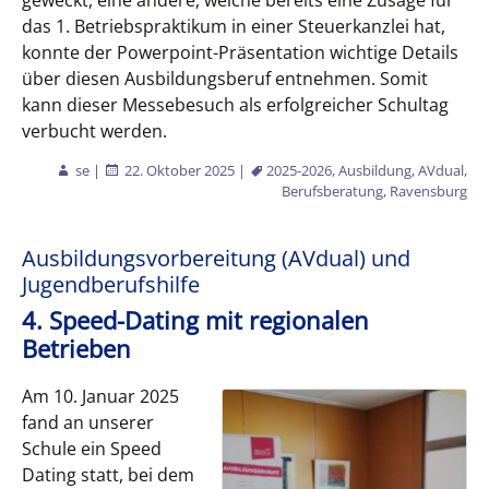
geweckt, eine andere, welche bereits eine Zusage für
das 1. Betriebspraktikum in einer Steuerkanzlei hat,
konnte der Powerpoint-Präsentation wichtige Details
über diesen Ausbildungsberuf entnehmen. Somit
kann dieser Messebesuch als erfolgreicher Schultag
verbucht werden.
se
|
22. Oktober 2025
|
2025-2026
,
Ausbildung
,
AVdual
,
Berufsberatung
,
Ravensburg
Ausbildungsvorbereitung (AVdual) und
Jugendberufshilfe
4. Speed-Dating mit regionalen
Betrieben
Am 10. Januar 2025
fand an unserer
Schule ein Speed
Dating statt, bei dem