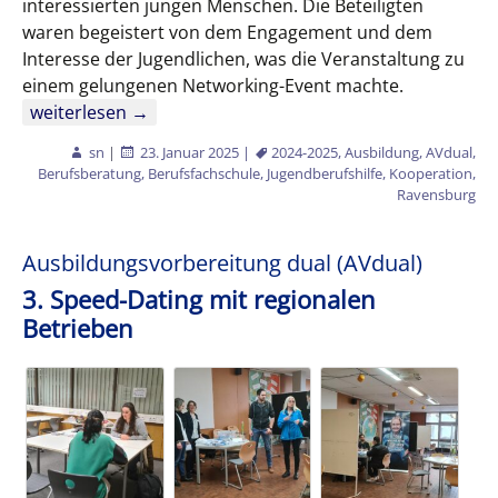
interessierten jungen Menschen. Die Beteiligten
waren begeistert von dem Engagement und dem
Interesse der Jugendlichen, was die Veranstaltung zu
einem gelungenen Networking-Event machte.
Ausbildungsvorbereitung (AVdual) und Jugendberufshil
weiterlesen
→
sn
|
23. Januar 2025
|
2024-2025
,
Ausbildung
,
AVdual
,
Berufsberatung
,
Berufsfachschule
,
Jugendberufshilfe
,
Kooperation
,
Ravensburg
Ausbildungsvorbereitung dual (AVdual)
3. Speed-Dating mit regionalen
Betrieben