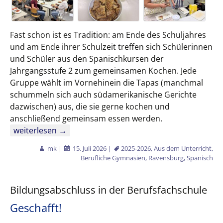
Fast schon ist es Tradition: am Ende des Schuljahres
und am Ende ihrer Schulzeit treffen sich Schülerinnen
und Schüler aus den Spanischkursen der
Jahrgangsstufe 2 zum gemeinsamen Kochen. Jede
Gruppe wählt im Vornehinein die Tapas (manchmal
schummeln sich auch südamerikanische Gerichte
dazwischen) aus, die sie gerne kochen und
anschließend gemeinsam essen werden.
Croquetas, empanadas, pico del gallo und weitere span
weiterlesen
→
mk
|
15. Juli 2026
|
2025-2026
,
Aus dem Unterricht
,
Berufliche Gymnasien
,
Ravensburg
,
Spanisch
Bildungsabschluss in der Berufsfachschule
Geschafft!