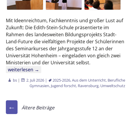
Mit Ideenreichtum, Fachkenntnis und großer Lust auf
Zukunft: Die Edith-Stein-Schule präsentierte im
Rahmen des landesweiten Bildungsprojekts Stadt-
Land-Future die vielfältigen Projekte der Schülerinnen
des Seminarkurses der Jahrgangsstufe 12 an der
Universität Hohenheim – eingeladen von gleich zwei
Ministerien und der Universität selbst.
Edith-Stein-Schule war dabei
weiterlesen
→
bs
|
2. Juli 2026
|
2025-2026
,
Aus dem Unterricht
,
Berufliche
Gymnasien
,
Jugend forscht
,
Ravensburg
,
Umweltschutz
Beitragsnavigation
←
Ältere Beiträge