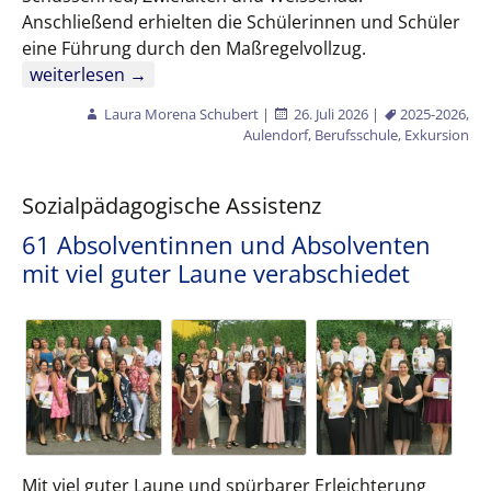
Anschließend erhielten die Schülerinnen und Schüler
eine Führung durch den Maßregelvollzug.
Exkursion der Klasse W2GK zum ZfP Südwürttemberg in
weiterlesen
→
Laura Morena Schubert
|
26. Juli 2026
|
2025-2026
,
Aulendorf
,
Berufsschule
,
Exkursion
Sozialpädagogische Assistenz
61 Absolventinnen und Absolventen
mit viel guter Laune verabschiedet
Mit viel guter Laune und spürbarer Erleichterung