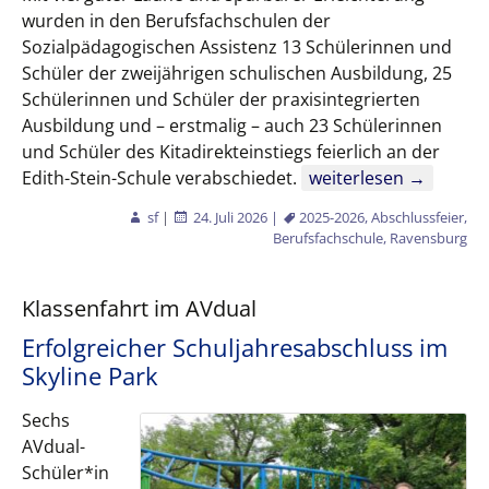
wurden in den Berufsfachschulen der
Sozialpädagogischen Assistenz 13 Schülerinnen und
Schüler der zweijährigen schulischen Ausbildung, 25
Schülerinnen und Schüler der praxisintegrierten
Ausbildung und – erstmalig – auch 23 Schülerinnen
und Schüler des Kitadirekteinstiegs feierlich an der
61 Absolventinnen und
Edith-Stein-Schule verabschiedet.
weiterlesen
→
sf
|
24. Juli 2026
|
2025-2026
,
Abschlussfeier
,
Berufsfachschule
,
Ravensburg
Klassenfahrt im AVdual
Erfolgreicher Schuljahresabschluss im
Skyline Park
Sechs
AVdual-
Schüler*in