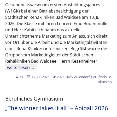
Gesundheitswesen im ersten Ausbildungsjahres
(W1GK) bei einer Betriebsbesichtigung der
Städtischen Rehakliniken Bad Waldsee am 10. Juli
2026. Die Klasse mit ihren Lehrern Frau Bodenmüller
und Herr Kabitzsch nahm das aktuelle
Unterrichtsthema Marketing zum Anlass, sich direkt
vor Ort über die Arbeit und die Marketingaktivitäten
einer Reha-Klinik zu informieren. Begrüßt wurde die
Gruppe vom Marketingleiter der Städtischen
Rehakliniken Bad Waldsee, Herrn Kesenheimer.
Marketing hautnah: Betriebsbesichtigung der Städtisch
weiterlesen
→
ck
|
17. Juli 2026
|
2025-2026
,
Aulendorf
,
Berufsschule
,
Exkursion
Berufliches Gymnasium
„The winner takes it all“ – Abiball 2026