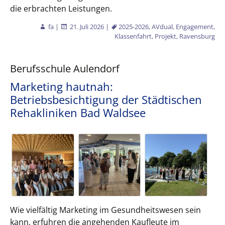
die erbrachten Leistungen.
fa
|
21. Juli 2026
|
2025-2026
,
AVdual
,
Engagement
,
Klassenfahrt
,
Projekt
,
Ravensburg
Berufsschule Aulendorf
Marketing hautnah:
Betriebsbesichtigung der Städtischen
Rehakliniken Bad Waldsee
Wie vielfältig Marketing im Gesundheitswesen sein
kann, erfuhren die angehenden Kaufleute im