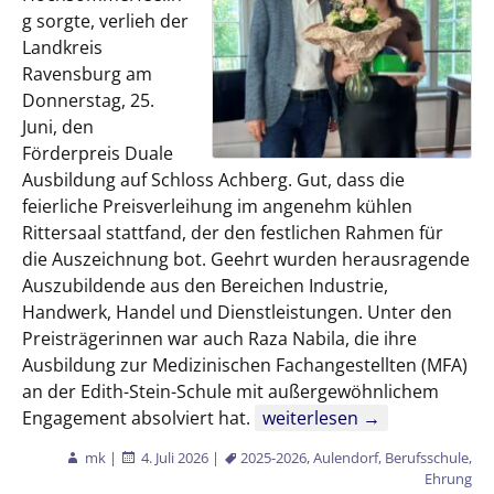
g sorgte, verlieh der
Landkreis
Ravensburg am
Donnerstag, 25.
Juni, den
Förderpreis Duale
Ausbildung auf Schloss Achberg. Gut, dass die
feierliche Preisverleihung im angenehm kühlen
Rittersaal stattfand, der den festlichen Rahmen für
die Auszeichnung bot. Geehrt wurden herausragende
Auszubildende aus den Bereichen Industrie,
Handwerk, Handel und Dienstleistungen. Unter den
Preisträgerinnen war auch Raza Nabila, die ihre
Ausbildung zur Medizinischen Fachangestellten (MFA)
an der Edith-Stein-Schule mit außergewöhnlichem
Förderpreis im Schloss Ach
Engagement absolviert hat.
weiterlesen
→
mk
|
4. Juli 2026
|
2025-2026
,
Aulendorf
,
Berufsschule
,
Ehrung