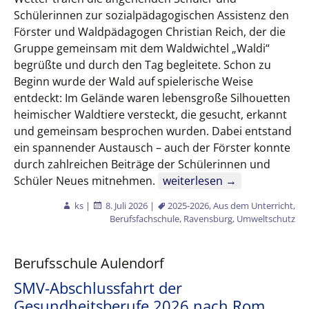
Schülerinnen zur sozialpädagogischen Assistenz den
Förster und Waldpädagogen Christian Reich, der die
Gruppe gemeinsam mit dem Waldwichtel „Waldi“
begrüßte und durch den Tag begleitete. Schon zu
Beginn wurde der Wald auf spielerische Weise
entdeckt: Im Gelände waren lebensgroße Silhouetten
heimischer Waldtiere versteckt, die gesucht, erkannt
und gemeinsam besprochen wurden. Dabei entstand
ein spannender Austausch – auch der Förster konnte
durch zahlreichen Beiträge der Schülerinnen und
Natur mit allen Sinnen erle
Schüler Neues mitnehmen.
weiterlesen
→
ks
|
8. Juli 2026
|
2025-2026
,
Aus dem Unterricht
,
Berufsfachschule
,
Ravensburg
,
Umweltschutz
Berufsschule Aulendorf
SMV-Abschlussfahrt der
Gesundheitsberufe 2026 nach Rom