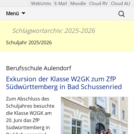
WebUntis
E-Mail
Moodle
Cloud RV
Cloud AU
Zum
Suchen
Menü
Inhalt
nach:
springen
Schlagwortarchiv: 2025-2026
Schuljahr 2025/2026
Berufsschule Aulendorf
Exkursion der Klasse W2GK zum ZfP
Südwürttemberg in Bad Schussenried
Zum Abschluss des
Schuljahres besuchte
die Klasse W2GK am
20. Juni das ZfP
Südwürttemberg in