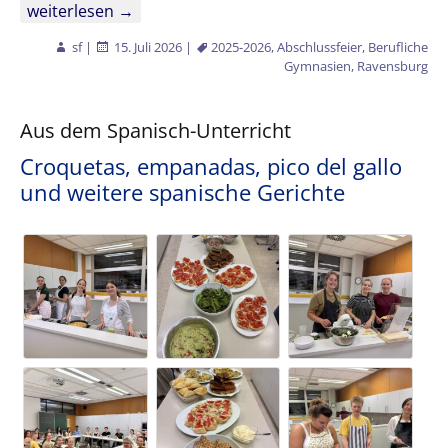
„The winner takes it all“ – Abiball 2026
weiterlesen
→
sf
|
15. Juli 2026
|
2025-2026
,
Abschlussfeier
,
Berufliche
Gymnasien
,
Ravensburg
Aus dem Spanisch-Unterricht
Croquetas, empanadas, pico del gallo
und weitere spanische Gerichte