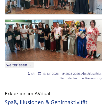
Geschafft!
weiterlesen
→
ch
|
13. Juli 2026
|
2025-2026
,
Abschlussfeier
,
Berufsfachschule
,
Ravensburg
Exkursion im AVdual
Spaß, Illusionen & Gehirnaktivität