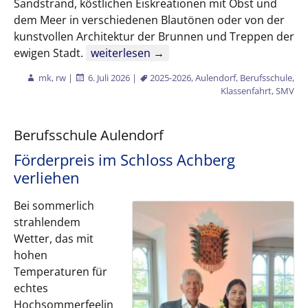
Sandstrand, köstlichen Eiskreationen mit Obst und
dem Meer in verschiedenen Blautönen oder von der
kunstvollen Architektur der Brunnen und Treppen der
SMV-Abschlussfahrt der Gesundheitsber
ewigen Stadt.
weiterlesen
→
mk, rw
|
6. Juli 2026
|
2025-2026
,
Aulendorf
,
Berufsschule
,
Klassenfahrt
,
SMV
Berufsschule Aulendorf
Förderpreis im Schloss Achberg
verliehen
Bei sommerlich
strahlendem
Wetter, das mit
hohen
Temperaturen für
echtes
Hochsommerfeelin