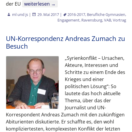
Besuch des Ministers Manfred Lucha
der EU
weiterlesen
→
ml und js
|
29. Mai 2017
|
2016-2017
,
Berufliche Gymnasien
,
Engagement
,
Ravensburg
,
VAB
,
Vortrag
UN-Korrespondenz Andreas Zumach zu
Besuch
„Syrienkonflikt – Ursachen,
Akteure, Interessen und
Schritte zu einem Ende des
Krieges und einer
politischen Lösung“: So
lautete das hoch aktuelle
Thema, über das der
Journalist und UN-
Korrespondent Andreas Zumach mit den zukünftigen
Abiturienten diskutierte. Er schaffte es, den wohl
kompliziertesten, komplexesten Konflikt der letzten