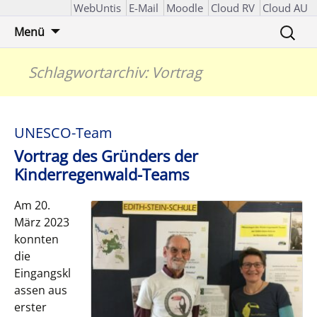
WebUntis
E-Mail
Moodle
Cloud RV
Cloud AU
Zum
Suchen
Menü
Inhalt
nach:
springen
Schlagwortarchiv: Vortrag
UNESCO-Team
Vortrag des Gründers der
Kinderregenwald-Teams
Am 20.
März 2023
konnten
die
Eingangskl
assen aus
erster