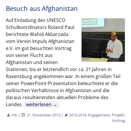
Besuch aus Afghanistan
Auf Einladung des UNESCO
Schulkoordinators Roland Paul
berichtete Wahid Akbarzada
vom Verein Impuls Afghanistan
e.V. im gut besuchten Vortrag
von seiner Flucht aus
Afghanistan und seinen
Stationen, bis er letztendlich vor ca. 21 Jahren in
Ravensburg angekommen war. In einem großen Teil
seiner PowerPoint-Präsentation beleuchtete er die
politischen Verhältnisse in Afghanistan und die
daraus resultierenden aktuellen Probleme des
Besuch aus Afghanistan
Landes.
weiterlesen
→
mk
|
21. November 2013
|
2013-2014
,
Engagement
,
Projekt
,
Vortrag