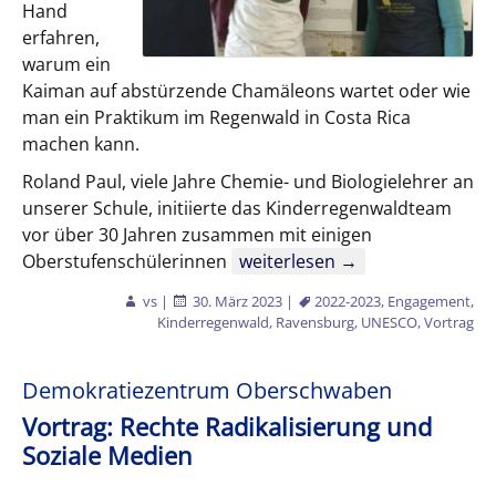
Hand
erfahren,
warum ein
Kaiman auf abstürzende Chamäleons wartet oder wie
man ein Praktikum im Regenwald in Costa Rica
machen kann.
Roland Paul, viele Jahre Chemie- und Biologielehrer an
unserer Schule, initiierte das Kinderregenwaldteam
vor über 30 Jahren zusammen mit einigen
UNESCO-Team
Oberstufenschülerinnen
weiterlesen
→
vs
|
30. März 2023
|
2022-2023
,
Engagement
,
Kinderregenwald
,
Ravensburg
,
UNESCO
,
Vortrag
Demokratiezentrum Oberschwaben
Vortrag: Rechte Radikalisierung und
Soziale Medien