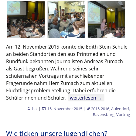
Am 12. November 2015 konnte die Edith-Stein-Schule
an beiden Standorten den aus Printmedien und
Rundfunk bekannten Journalisten Andreas Zumach
als Gast begrüßen. Während seines sehr
schülernahen Vortrags mit anschließender
Fragerunde nahm Herr Zumach zum aktuellen
Flüchtlingsproblem Stellung. Dabei erfuhren die
Edith-Stein-Schule empfängt
Schülerinnen und Schüler,
weiterlesen
→
blk
|
15. November 2015
|
2015-2016
,
Aulendorf
,
Ravensburg
,
Vortrag
Wie ticken unsere Jugendlichen?