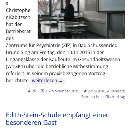
s
Christophe
r Kabitzsch
hat der
Betriebsrat
des
Zentrums für Psychiatrie (ZfP) in Bad Schussenried
Bruno Sing am Freitag, den 13.11.2015 in der
Eingangsklasse der Kaufleute im Gesundheitswesen
(W1GK1) über die betriebliche Mitbestimmung
referiert. In seinem praxisbezogenen Vortrag
Betriebliche Mitbestimmung aus erster Hand
berichtete
weiterlesen
→
ck
|
16. November 2015
|
2015-2016
,
Aulendorf
,
Berufsschule
,
GK
,
Vortrag
Edith-Stein-Schule empfängt einen
besonderen Gast