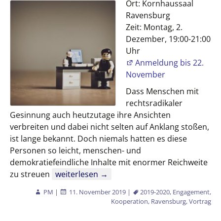
Ort: Kornhaussaal
Ravensburg
Zeit: Montag, 2.
Dezember, 19:00-21:00
Uhr
Anmeldung bis 22.
November
Dass Menschen mit
rechtsradikaler
Gesinnung auch heutzutage ihre Ansichten
verbreiten und dabei nicht selten auf Anklang stoßen,
ist lange bekannt. Doch niemals hatten es diese
Personen so leicht, menschen- und
demokratiefeindliche Inhalte mit enormer Reichweite
Demokratiezentrum Oberschwaben
zu streuen
weiterlesen
→
PM
|
11. November 2019
|
2019-2020
,
Engagement
,
Kooperation
,
Ravensburg
,
Vortrag