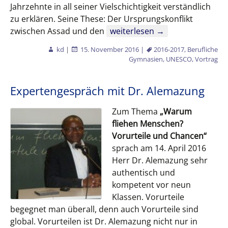
Jahrzehnte in all seiner Vielschichtigkeit verständlich
zu erklären. Seine These: Der Ursprungskonflikt
UN-Korrespondenz Andreas Z
zwischen Assad und den
weiterlesen
→
kd
|
15. November 2016
|
2016-2017
,
Berufliche
Gymnasien
,
UNESCO
,
Vortrag
Expertengespräch mit Dr. Alemazung
Zum Thema
„Warum
fliehen Menschen?
Vorurteile und Chancen“
sprach am 14. April 2016
Herr Dr. Alemazung sehr
authentisch und
kompetent vor neun
Klassen. Vorurteile
begegnet man überall, denn auch Vorurteile sind
global. Vorurteilen ist Dr. Alemazung nicht nur in