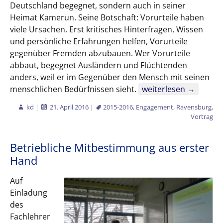
Deutschland begegnet, sondern auch in seiner
Heimat Kamerun. Seine Botschaft: Vorurteile haben
viele Ursachen. Erst kritisches Hinterfragen, Wissen
und persönliche Erfahrungen helfen, Vorurteile
gegenüber Fremden abzubauen. Wer Vorurteile
abbaut, begegnet Ausländern und Flüchtenden
anders, weil er im Gegenüber den Mensch mit seinen
Expertengespräch mi
menschlichen Bedürfnissen sieht.
weiterlesen
→
kd
|
21. April 2016
|
2015-2016
,
Engagement
,
Ravensburg
,
Vortrag
Betriebliche Mitbestimmung aus erster
Hand
Auf
Einladung
des
Fachlehrer