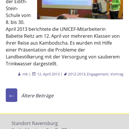
der Edith-
Stein-
Schule vom
8. bis 30.
April 2013 berichtete die UNICEF-Mitarbeiterin
Babette Reitz am 12. April vor mehreren Klassen von
ihrer Reise aus Kambodscha. Es wurden mit Hilfe
einer Präsentation die Probleme der
Landbevölkerung mit der Versorgung von sauberem
Trinkwasser dargestellt.
mk
|
12. April 2013
|
2012-2013
,
Engagement
,
Vortrag
Beitragsnavigation
←
Ältere Beiträge
Standort Ravensburg