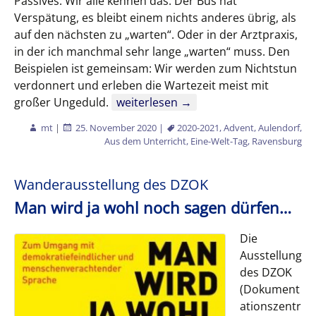
Passives. Wir alle kennen das: Der Bus hat
Verspätung, es bleibt einem nichts anderes übrig, als
auf den nächsten zu „warten“. Oder in der Arztpraxis,
in der ich manchmal sehr lange „warten“ muss. Den
Beispielen ist gemeinsam: Wir werden zum Nichtstun
verdonnert und erleben die Wartezeit meist mit
Impulse zum Advent
großer Ungeduld.
weiterlesen
→
mt
|
25. November 2020
|
2020-2021
,
Advent
,
Aulendorf
,
Aus dem Unterricht
,
Eine-Welt-Tag
,
Ravensburg
Wanderausstellung des DZOK
Man wird ja wohl noch sagen dürfen…
Die
Ausstellung
des DZOK
(Dokument
ationszentr