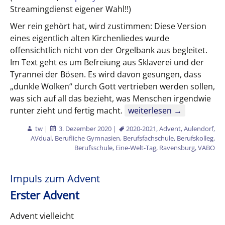
Streamingdienst eigener Wahl!!)
Wer rein gehört hat, wird zustimmen: Diese Version
eines eigentlich alten Kirchenliedes wurde
offensichtlich nicht von der Orgelbank aus begleitet.
Im Text geht es um Befreiung aus Sklaverei und der
Tyrannei der Bösen. Es wird davon gesungen, dass
„dunkle Wolken“ durch Gott vertrieben werden sollen,
was sich auf all das bezieht, was Menschen irgendwie
Impuls zum zweiten Adve
runter zieht und fertig macht.
weiterlesen
→
tw
|
3. Dezember 2020
|
2020-2021
,
Advent
,
Aulendorf
,
AVdual
,
Berufliche Gymnasien
,
Berufsfachschule
,
Berufskolleg
,
Berufsschule
,
Eine-Welt-Tag
,
Ravensburg
,
VABO
Impuls zum Advent
Erster Advent
Advent vielleicht