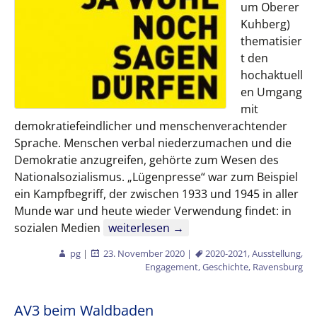
um Oberer
Kuhberg)
thematisier
t den
hochaktuell
en Umgang
mit
demokratiefeindlicher und menschenverachtender
Sprache. Menschen verbal niederzumachen und die
Demokratie anzugreifen, gehörte zum Wesen des
Nationalsozialismus. „Lügenpresse“ war zum Beispiel
ein Kampfbegriff, der zwischen 1933 und 1945 in aller
Munde war und heute wieder Verwendung findet: in
Wanderausstellung des DZOK
sozialen Medien
weiterlesen
→
pg
|
23. November 2020
|
2020-2021
,
Ausstellung
,
Engagement
,
Geschichte
,
Ravensburg
AV3 beim Waldbaden