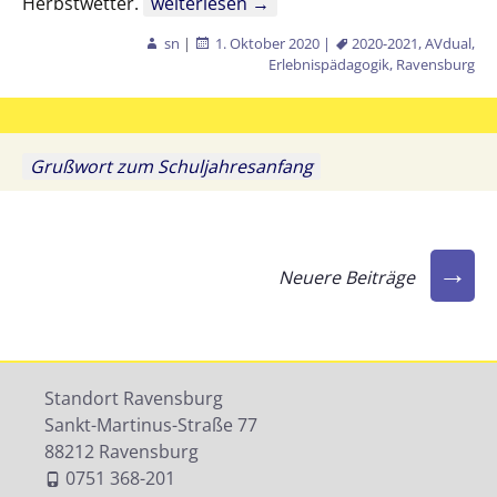
AV3 beim Waldbaden
Herbstwetter.
weiterlesen
→
sn
|
1. Oktober 2020
|
2020-2021
,
AVdual
,
Erlebnispädagogik
,
Ravensburg
Grußwort zum Schuljahresanfang
Beitragsnavigation
→
Neuere Beiträge
Standort Ravensburg
Sankt-Martinus-Straße 77
88212 Ravensburg
0751 368-201