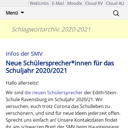
WebUntis
E-Mail
Moodle
Cloud RV
Cloud AU
Zum
Suchen
Menü
Inhalt
nach:
springen
Schlagwortarchiv: 2020-2021
Infos der SMV
Neue Schülersprecher*innen für das
Schuljahr 2020/2021
Hallo allerseits!
Wir sind
die neuen Schülersprecher
der Edith-Stein-
Schule Ravensburg im Schuljahr 2020/21. Wir
versuchen, euch trotz Corona das Schulleben zu
verschönern, und sind für neue Ideen jederzeit offen.
Sprecht uns einfach an! Unsere Kontaktdaten findet
ihr am schwarzen Brett der SMV beim Haupteingang.