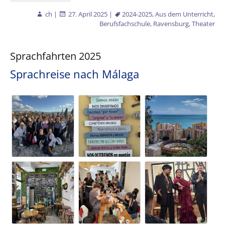
ch
|
27. April 2025
|
2024-2025
,
Aus dem Unterricht
,
Berufsfachschule
,
Ravensburg
,
Theater
Sprachfahrten 2025
Sprachreise nach Málaga