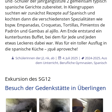
und -Schüler der Jahrgangsstufe 2 gemeinsam typisch
spanische Gerichte zubereitet. In Kleingruppen
suchten wir zunächst Rezepte auf Spanisch und
kochten dann die verschiedensten Spezialitäten wie
bspw. Empanadas, Croquetas, Tortillas, Pimientos de
Padrón und Gambas al ajillo. Am Ende entstand ein
kunterbuntes Buffet, bei dem für Jede und Jeden
etwas Leckeres dabei war. Was für ein toller Ausflug in
die spanische Küche – ¡qué aproveche!
Schülerinnen der J2, nk, ab
|
4. Juli 2025
|
2024-2025
,
Aus
dem Unterricht
,
Berufliche Gymnasien
,
Spanisch
Exkursion des SG12
Besuch der Gedenkstätte in Überlingen