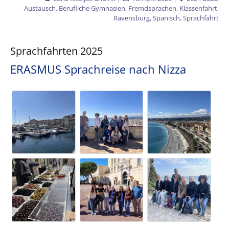
Austausch
,
Berufliche Gymnasien
,
Fremdsprachen
,
Klassenfahrt
,
Ravensburg
,
Spanisch
,
Sprachfahrt
Sprachfahrten 2025
ERASMUS Sprachreise nach Nizza