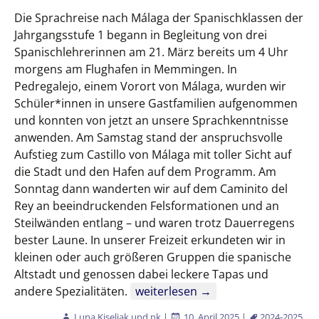
Die Sprachreise nach Málaga der Spanischklassen der
Jahrgangsstufe 1 begann in Begleitung von drei
Spanischlehrerinnen am 21. März bereits um 4 Uhr
morgens am Flughafen in Memmingen. In
Pedregalejo, einem Vorort von Málaga, wurden wir
Schüler*innen in unsere Gastfamilien aufgenommen
und konnten von jetzt an unsere Sprachkenntnisse
anwenden. Am Samstag stand der anspruchsvolle
Aufstieg zum Castillo von Málaga mit toller Sicht auf
die Stadt und den Hafen auf dem Programm. Am
Sonntag dann wanderten wir auf dem Caminito del
Rey an beeindruckenden Felsformationen und an
Steilwänden entlang – und waren trotz Dauerregens
bester Laune. In unserer Freizeit erkundeten wir in
kleinen oder auch größeren Gruppen die spanische
Altstadt und genossen dabei leckere Tapas und
Sprachreise nach Málaga
andere Spezialitäten.
weiterlesen
→
Luna Kiseljak und nk
|
10. April 2025
|
2024-2025
,