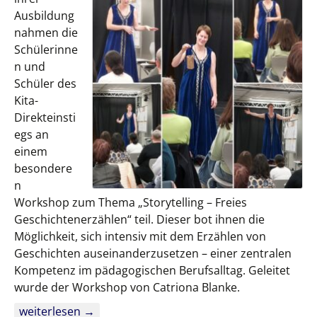
Ausbildung
nahmen die
Schülerinne
n und
Schüler des
Kita-
Direkteinsti
egs an
einem
besondere
n
Workshop zum Thema „Storytelling – Freies
Geschichtenerzählen“ teil. Dieser bot ihnen die
Möglichkeit, sich intensiv mit dem Erzählen von
Geschichten auseinanderzusetzen – einer zentralen
Kompetenz im pädagogischen Berufsalltag. Geleitet
wurde der Workshop von Catriona Blanke.
Storytelling – Freies Geschichtenerzählen
weiterlesen
→