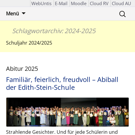
WebUntis
E-Mail
Moodle
Cloud RV
Cloud AU
Zum
Suchen
Menü
Inhalt
nach:
springen
Schlagwortarchiv: 2024-2025
Schuljahr 2024/2025
Abitur 2025
Familiär, feierlich, freudvoll – Abiball
der Edith-Stein-Schule
Strahlende Gesichter. Und für jede Schülerin und