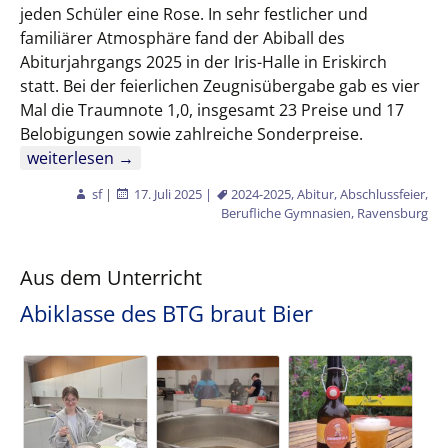
jeden Schüler eine Rose. In sehr festlicher und
familiärer Atmosphäre fand der Abiball des
Abiturjahrgangs 2025 in der Iris-Halle in Eriskirch
statt. Bei der feierlichen Zeugnisübergabe gab es vier
Mal die Traumnote 1,0, insgesamt 23 Preise und 17
Belobigungen sowie zahlreiche Sonderpreise.
Familiär, feierlich, freudvoll – Abiball der Edith-Stein-Sch
weiterlesen
→
sf
|
17. Juli 2025
|
2024-2025
,
Abitur
,
Abschlussfeier
,
Berufliche Gymnasien
,
Ravensburg
Aus dem Unterricht
Abiklasse des BTG braut Bier