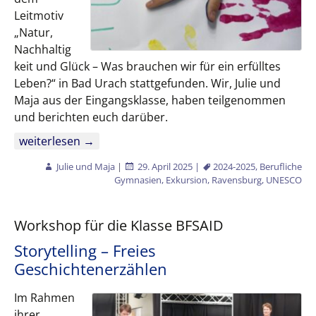
Leitmotiv
„Natur,
Nachhaltig
keit und Glück – Was brauchen wir für ein erfülltes
Leben?“ in Bad Urach stattgefunden. Wir, Julie und
Maja aus der Eingangsklasse, haben teilgenommen
und berichten euch darüber.
Natur, Nachhaltigkeit und Glück
weiterlesen
→
Julie und Maja
|
29. April 2025
|
2024-2025
,
Berufliche
Gymnasien
,
Exkursion
,
Ravensburg
,
UNESCO
Workshop für die Klasse BFSAID
Storytelling – Freies
Geschichtenerzählen
Im Rahmen
ihrer