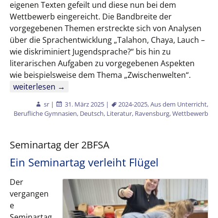
eigenen Texten gefeilt und diese nun bei dem
Wettbewerb eingereicht. Die Bandbreite der
vorgegebenen Themen erstreckte sich von Analysen
über die Sprachentwicklung „Talahon, Chaya, Lauch –
wie diskriminiert Jugendsprache?“ bis hin zu
literarischen Aufgaben zu vorgegebenen Aspekten
wie beispielsweise dem Thema „Zwischenwelten“.
Schülerinnen präsentieren ihre Texte
weiterlesen
→
sr
|
31. März 2025
|
2024-2025
,
Aus dem Unterricht
,
Berufliche Gymnasien
,
Deutsch
,
Literatur
,
Ravensburg
,
Wettbewerb
Seminartag der 2BFSA
Ein Seminartag verleiht Flügel
Der
vergangen
e
Seminartag