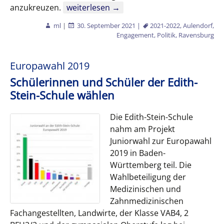
Juniorwahl zur Bundestagswahl 2021
anzukreuzen.
weiterlesen
→
ml
|
30. September 2021
|
2021-2022
,
Aulendorf
,
Engagement
,
Politik
,
Ravensburg
Europawahl 2019
Schülerinnen und Schüler der Edith-
Stein-Schule wählen
Die Edith-Stein-Schule
nahm am Projekt
Juniorwahl zur Europawahl
2019 in Baden-
Württemberg teil. Die
Wahlbeteiligung der
Medizinischen und
Zahnmedizinischen
Fachangestellten, Landwirte, der Klasse VAB4, 2