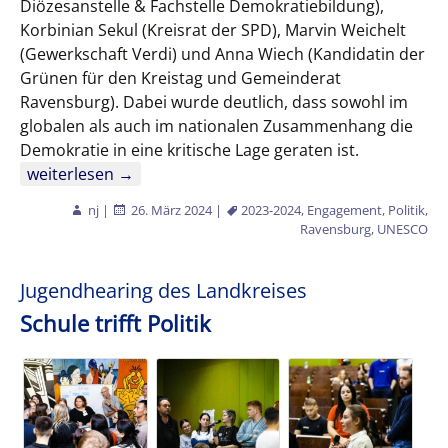
Diözesanstelle & Fachstelle Demokratiebildung),
Korbinian Sekul (Kreisrat der SPD), Marvin Weichelt
(Gewerkschaft Verdi) und Anna Wiech (Kandidatin der
Grünen für den Kreistag und Gemeinderat
Ravensburg). Dabei wurde deutlich, dass sowohl im
globalen als auch im nationalen Zusammenhang die
Demokratie in eine kritische Lage geraten ist.
UNESCO-Projektschule
weiterlesen
→
nj
|
26. März 2024
|
2023-2024
,
Engagement
,
Politik
,
Ravensburg
,
UNESCO
Jugendhearing des Landkreises
Schule trifft Politik