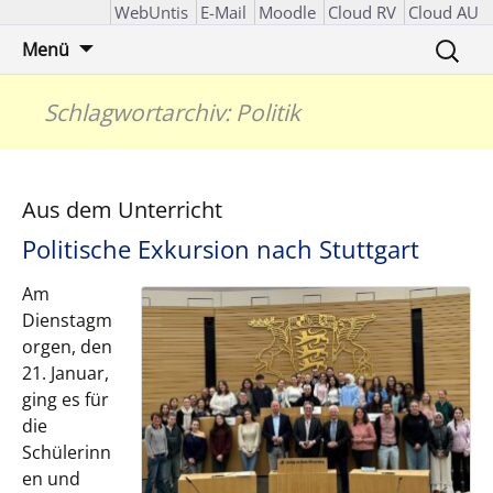
WebUntis
E-Mail
Moodle
Cloud RV
Cloud AU
Zum
Suchen
Menü
Inhalt
nach:
springen
Schlagwortarchiv: Politik
Aus dem Unterricht
Politische Exkursion nach Stuttgart
Am
Dienstagm
orgen, den
21. Januar,
ging es für
die
Schülerinn
en und