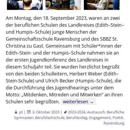
Am Montag, den 18. September 2023, waren an zwei
der beruflichen Schulen des Landkreises (Edith–Stein–
und Humpis–Schule) junge Menschen der
Gemeinschaftsschule Ravensburg und des SBBZ St.
Christina zu Gast. Gemeinsam mit Schüler*innen der
Edith–Stein- und der Humpis–Schule nahmen sie an
der ersten Jugendkonferenz des Landkreises in
diesem Schuljahr teil. Sie wurden herzlichst begrüßt
von den beiden Schulleitern, Herbert Weber (Edith–
Stein-Schule) und Ulrich Becker (Humpis–Schule), die
die Durchführung des Jugendhearings unter dem
Motto: „Mitdenken, Mitreden und Mitwirken“ an ihren
Jugendhearing des Landkreise
Schulen sehr begrüßten.
weiterlesen
→
pt
|
3. Oktober 2023
|
2023-2024
,
Austausch
,
Berufliche
Gymnasien
,
Berufsfachschule
,
Berufskolleg
,
Engagement
,
Politik
,
Ravensburg