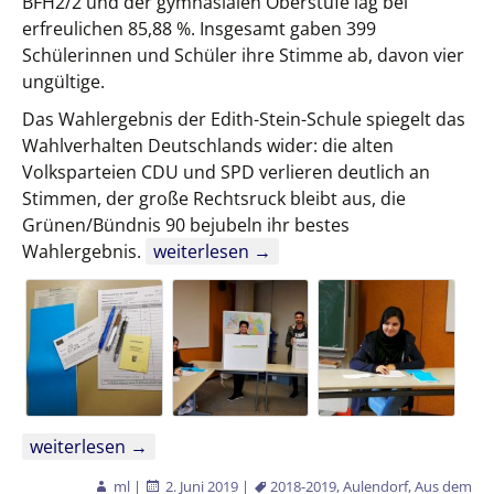
BFH2/2 und der gymnasialen Oberstufe lag bei
erfreulichen 85,88 %. Insgesamt gaben 399
Schülerinnen und Schüler ihre Stimme ab, davon vier
ungültige.
Das Wahlergebnis der Edith-Stein-Schule spiegelt das
Wahlverhalten Deutschlands wider: die alten
Volksparteien CDU und SPD verlieren deutlich an
Stimmen, der große Rechtsruck bleibt aus, die
Grünen/Bündnis 90 bejubeln ihr bestes
Europawahl 2019
Wahlergebnis.
weiterlesen
→
Europawahl 2019
weiterlesen
→
ml
|
2. Juni 2019
|
2018-2019
,
Aulendorf
,
Aus dem