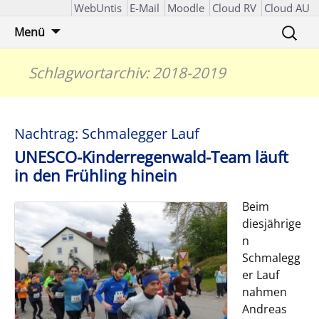
WebUntis
E-Mail
Moodle
Cloud RV
Cloud AU
Zum
Suchen
Menü
Inhalt
nach:
springen
Schlagwortarchiv: 2018-2019
Nachtrag: Schmalegger Lauf
UNESCO-Kinderregenwald-Team läuft
in den Frühling hinein
Beim
diesjährige
n
Schmalegg
er Lauf
nahmen
Andreas