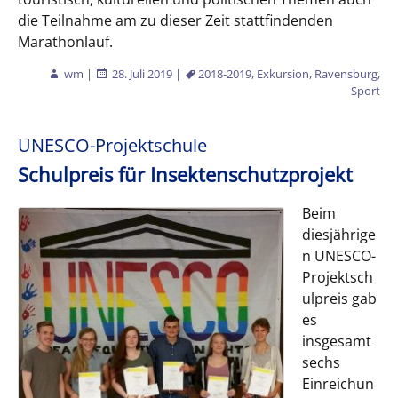
die Teilnahme am zu dieser Zeit stattfindenden
Marathonlauf.
wm
|
28. Juli 2019
|
2018-2019
,
Exkursion
,
Ravensburg
,
Sport
UNESCO-Projektschule
Schulpreis für Insektenschutzprojekt
Beim
diesjährige
n UNESCO-
Projektsch
ulpreis gab
es
insgesamt
sechs
Einreichun