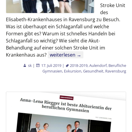
Stroke Unit
des
Elisabeth-Krankenhauses in Ravensburg zu Besuch.
Was ist überhaupt ein Schlaganfall und welche
Formen gibt es? Warum ist schnelles Handeln bei
Schlaganfall so wichtig? Wie sieht die Akut-
Behandlung auf einer solchen Stroke Unit im
Exkursion der Klasse GG2
Krankenhaus aus?
weiterlesen
→
sk
|
17. Juli 2019
|
2018-2019
,
Aulendorf
,
Berufliche
Gymnasien
,
Exkursion
,
Gesundheit
,
Ravensburg