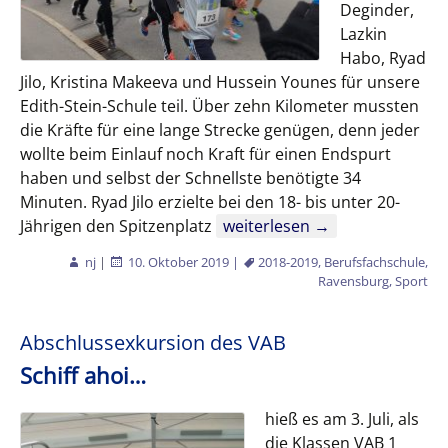
Deginder,
Lazkin
Habo, Ryad
Jilo, Kristina Makeeva und Hussein Younes für unsere
Edith-Stein-Schule teil. Über zehn Kilometer mussten
die Kräfte für eine lange Strecke genügen, denn jeder
wollte beim Einlauf noch Kraft für einen Endspurt
haben und selbst der Schnellste benötigte 34
Minuten. Ryad Jilo erzielte bei den 18- bis unter 20-
Nachtrag: Schmalegger Lauf
Jährigen den Spitzenplatz
weiterlesen
→
nj
|
10. Oktober 2019
|
2018-2019
,
Berufsfachschule
,
Ravensburg
,
Sport
Abschlussexkursion des VAB
Schiff ahoi…
hieß es am 3. Juli, als
die Klassen VAB 1