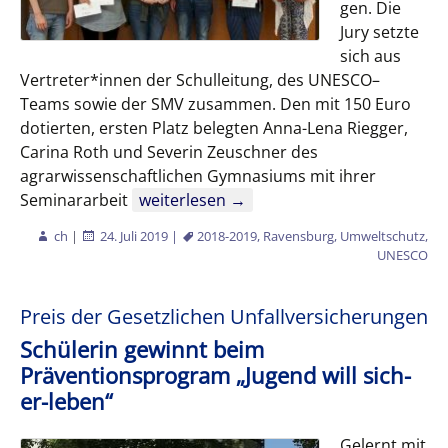
gen. Die
Jury setzte
sich aus
Vertreter*innen der Schulleitung, des UNESCO–
Teams sowie der SMV zusammen. Den mit 150 Euro
dotierten, ersten Platz belegten Anna-Lena Riegger,
Carina Roth und Severin Zeuschner des
agrarwissenschaftlichen Gymnasiums mit ihrer
UNESCO-Projektschule
Seminararbeit
weiterlesen
→
ch
|
24. Juli 2019
|
2018-2019
,
Ravensburg
,
Umweltschutz
,
UNESCO
Preis der Gesetzlichen Unfallversicherungen
Schülerin gewinnt beim
Präventionsprogram „Jugend will sich-
er-leben“
Gelernt mit