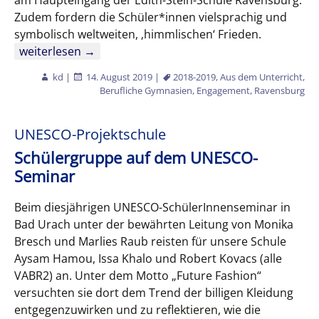
am Haupteingang der Edith-Stein-Schule Ravensburg.
Zudem fordern die Schüler*innen vielsprachig und
symbolisch weltweiten, ‚himmlischen‘ Frieden.
Engagement im Schülerprojekt
weiterlesen
→
kd
|
14. August 2019
|
2018-2019
,
Aus dem Unterricht
,
Berufliche Gymnasien
,
Engagement
,
Ravensburg
UNESCO-Projektschule
Schülergruppe auf dem UNESCO-
Seminar
Beim diesjährigen UNESCO-SchülerInnenseminar in
Bad Urach unter der bewährten Leitung von Monika
Bresch und Marlies Raub reisten für unsere Schule
Aysam Hamou, Issa Khalo und Robert Kovacs (alle
VABR2) an. Unter dem Motto „Future Fashion“
versuchten sie dort dem Trend der billigen Kleidung
entgegenzuwirken und zu reflektieren, wie die