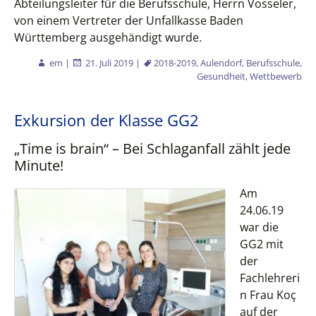
Abteilungsleiter für die Berufsschule, Herrn Vosseler,
von einem Vertreter der Unfallkasse Baden
Württemberg ausgehändigt wurde.
em
|
21. Juli 2019
|
2018-2019
,
Aulendorf
,
Berufsschule
,
Gesundheit
,
Wettbewerb
Exkursion der Klasse GG2
„Time is brain“ – Bei Schlaganfall zählt jede
Minute!
Am
24.06.19
war die
GG2 mit
der
Fachlehreri
n Frau Koҫ
auf der